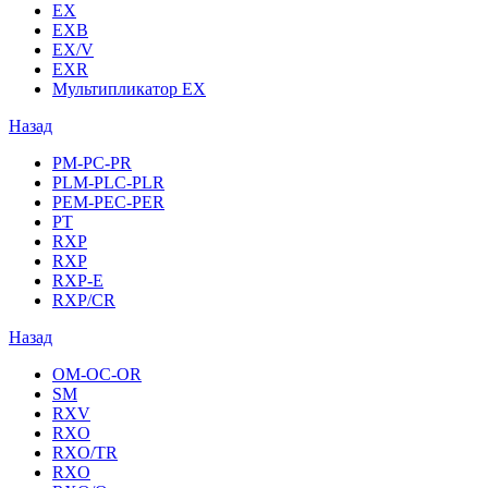
EX
EXB
EX/V
EXR
Мультипликатор EX
Назад
PM-PC-PR
PLM-PLC-PLR
PEM-PEC-PER
PT
RXP
RXP
RXP-E
RXP/CR
Назад
OM-OC-OR
SM
RXV
RXO
RXO/TR
RXO