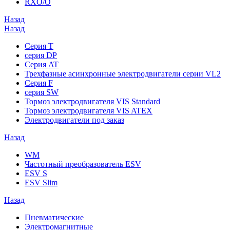
RXO/O
Назад
Назад
Серия T
серия DP
Серия AT
Трехфазные асинхронные электродвигатели серии VL2
Серия F
серия SW
Тормоз электродвигателя VIS Standard
Тормоз электродвигателя VIS ATEX
Электродвигатели под заказ
Назад
WM
Частотный преобразователь ESV
ESV S
ESV Slim
Назад
Пневматические
Электромагнитные