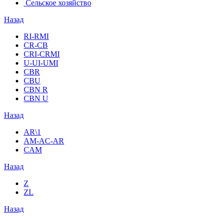
Сельское хозяйство
Назад
RI-RMI
CR-CB
СRI-СRMI
U-UI-UMI
CBR
CBU
CBN R
CBN U
Назад
AR\1
AM-AC-AR
CAM
Назад
Z
ZL
Назад